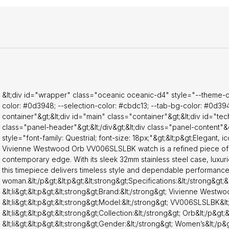
i&gt;&lt;p&gt;&lt;strong&gt;Dial Color:&lt;/strong&gt; Silver&lt;/p&gt;&lt;/
t;&lt;p&gt;&lt;strong&gt;Glass:&lt;/strong&gt; Mineral Crystal&lt;/p&gt;&l
t;&lt;p&gt;&lt;strong&gt;Strap Material:&lt;/strong&gt; Leather&lt;/p&gt;&l
&gt;&lt;p&gt;&lt;strong&gt;Strap Color:&lt;/strong&gt; Black&lt;/p&gt;&lt;
;&lt;p&gt;&lt;strong&gt;Strap Width (Lug):&lt;/strong&gt; 18 mm&lt;/p&gt;&
t;&lt;p&gt;&lt;strong&gt;Clasp Type:&lt;/strong&gt; Pin Buckle&lt;/p&gt;&l
;li&gt;&lt;p&gt;&lt;strong&gt;Water Resistance:&lt;/strong&gt; 50 meter
)&lt;/p&gt;&lt;/li&gt; &lt;li&gt;&lt;p&gt;&lt;strong&gt;Weight:&lt;/strong
;&lt;/li&gt;&lt;/ul&gt;&lt;p&gt;&lt;strong&gt;Features:&lt;/strong&gt;&lt
&lt;div id="wrapper" class="oceanic oceanic-d4" style="--theme-c
i&gt;&lt;p&gt;Distinctive Vivienne Westwood Orb detailing&lt;/p&gt;&lt;/
color: #0d3948; --selection-color: #cbdc13; --tab-bg-color: #0d394
t;p&gt;Comfortable black leather strap with a secure pin buckle&lt;/p&g
container"&gt;&lt;div id="main" class="container"&gt;&lt;div id="tec
li&gt;&lt;p&gt;Water-resistant design for everyday wear&lt;/p&gt;&lt;/l
class="panel-header"&gt;&lt;/div&gt;&lt;div class="panel-content"&g
gt;&lt;p&gt;Stylish silver-tone dial for a sophisticated finish&lt;/p&gt;&lt
style="font-family: Questrial; font-size: 18px;"&gt;&lt;p&gt;Elegant
&lt;li&gt;&lt;p&gt;Ideal for both casual and formal
Vivienne Westwood Orb VV006SLSLBK watch is a refined piece of cra
t;/p&gt;&lt;/li&gt;&lt;/ul&gt;&lt;p&gt;This watch is a standout accesso
contemporary edge. With its sleek 32mm stainless steel case, luxurio
who appreciate fashion with flair and
this timepiece delivers timeless style and dependable performanc
ity.&lt;/p&gt;&lt;/div&gt;&lt;/div&gt;&lt;/div&gt;&lt;/div&gt;&lt;/div&gt;&
woman.&lt;/p&gt;&lt;p&gt;&lt;strong&gt;Specifications:&lt;/strong&gt;&lt
&lt;li&gt;&lt;p&gt;&lt;strong&gt;Brand:&lt;/strong&gt; Vivienne Westwood
&lt;li&gt;&lt;p&gt;&lt;strong&gt;Model:&lt;/strong&gt; VV006SLSLBK&lt;/
&lt;li&gt;&lt;p&gt;&lt;strong&gt;Collection:&lt;/strong&gt; Orb&lt;/p&gt;&l
&lt;li&gt;&lt;p&gt;&lt;strong&gt;Gender:&lt;/strong&gt; Women’s&lt;/p&gt;