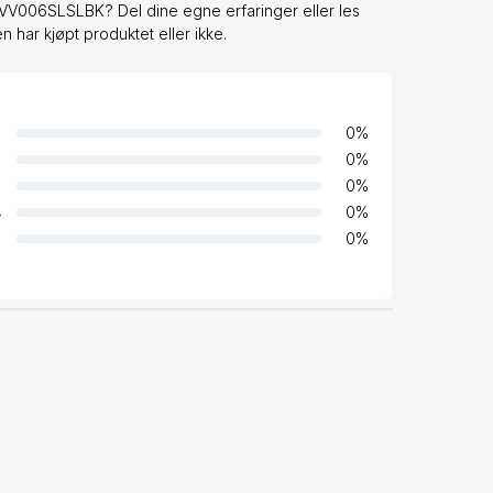
006SLSLBK? Del dine egne erfaringer eller les
har kjøpt produktet eller ikke.
0
%
0
%
0
%
4
0
%
0
%