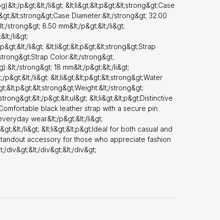
&lt;/p&gt;&lt;/li&gt; &lt;li&gt;&lt;p&gt;&lt;strong&gt;Case
lt;p&gt;&lt;strong&gt;Case Diameter:&lt;/strong&gt; 32.00
lt;/strong&gt; 8.50 mm&lt;/p&gt;&lt;/li&gt;
lt;/li&gt;
p&gt;&lt;/li&gt; &lt;li&gt;&lt;p&gt;&lt;strong&gt;Strap
lt;strong&gt;Strap Color:&lt;/strong&gt;
g):&lt;/strong&gt; 18 mm&lt;/p&gt;&lt;/li&gt;
/p&gt;&lt;/li&gt; &lt;li&gt;&lt;p&gt;&lt;strong&gt;Water
&gt;&lt;p&gt;&lt;strong&gt;Weight:&lt;/strong&gt;
strong&gt;&lt;/p&gt;&lt;ul&gt; &lt;li&gt;&lt;p&gt;Distinctive
t;Comfortable black leather strap with a secure pin
 everyday wear&lt;/p&gt;&lt;/li&gt;
p&gt;&lt;/li&gt; &lt;li&gt;&lt;p&gt;Ideal for both casual and
s a standout accessory for those who appreciate fashion
t;/div&gt;&lt;/div&gt;&lt;/div&gt;