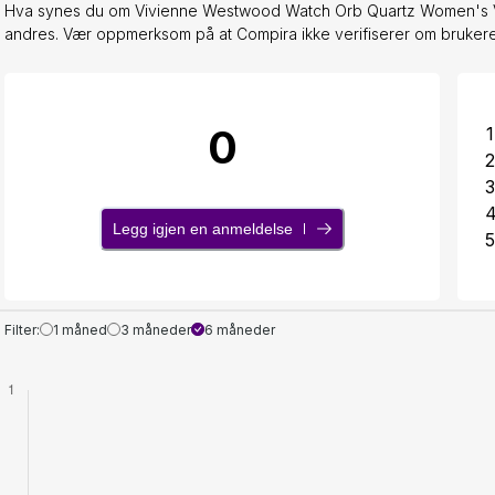
Hva synes du om Vivienne Westwood Watch Orb Quartz Women's VV
andres. Vær oppmerksom på at Compira ikke verifiserer om brukeren 
0
1
2
3
Legg igjen en anmeldelse
5
Filter:
1 måned
3 måneder
6 måneder