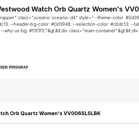
Westwood Watch Orb Quartz Women's V
"wrapper" class="oceanic oceanic-d4" style="--theme-color: #0d39
dc13; --header-bg-color: #0d3948; --selection-color: #cbdc13; --ta
--why-us-bg: #f3f3f3;"&gt;&lt;div class="main-container"&gt;&lt;div
ner"&gt;&lt;div id="technical_information" class="panel"&gt;&lt;div
lt;/div&gt;&lt;div class="panel-content"&gt;&lt;div id="description
" style="font-family: Questrial; font-size: 18px;"&gt;&lt;p&gt;Elegant,
ly Vivienne Westwood. The Vivienne Westwood Orb VV006SLSLBK
ce of craftsmanship that blends classic British design with contem
SER
PRISGRAF
ek 32mm stainless steel case, luxurious black leather strap, and the 
s timepiece delivers timeless style and dependable performance for
t;/p&gt;&lt;p&gt;&lt;strong&gt;Specifications:&lt;/strong&gt;&lt;/p&gt;&
&lt;p&gt;&lt;strong&gt;Brand:&lt;/strong&gt; Vivienne Westwood&lt;/p&gt;
t;&lt;p&gt;&lt;strong&gt;Model:&lt;/strong&gt; VV006SLSLBK&lt;/p&gt;&l
li&gt;&lt;p&gt;&lt;strong&gt;Collection:&lt;/strong&gt; Orb&lt;/p&gt;&lt;/l
i&gt;&lt;p&gt;&lt;strong&gt;Gender:&lt;/strong&gt; Women’s&lt;/p&gt;&lt;/
atch Orb Quartz Women's VV006SLSLBK
lt;p&gt;&lt;strong&gt;Movement:&lt;/strong&gt; Quartz (Analog)&lt;/p&gt
t;p&gt;&lt;strong&gt;Case Material:&lt;/strong&gt; Stainless Steel&lt;/p&g
&lt;p&gt;&lt;strong&gt;Case Diameter:&lt;/strong&gt; 32.00 mm&lt;/p&gt;
;&lt;p&gt;&lt;strong&gt;Case Thickness:&lt;/strong&gt; 8.50 mm&lt;/p&gt;&