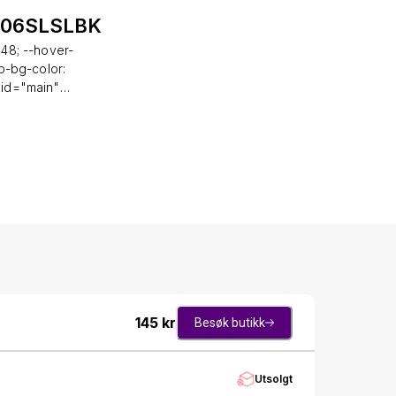
V006SLSLBK
48; --hover-
b-bg-color:
 id="main"
 class="panel-
" class="ecc-
 iconic, and
 watch is a
porary edge.
signature Orb
 the modern
lt;ul&gt;
&lt;/li&gt;
t;/li&gt;
i&gt;
li&gt;
145
kr
Besøk butikk
;&lt;/li&gt;
t;&lt;/li&gt;
&lt;/li&gt;
Utsolgt
lt;/li&gt;