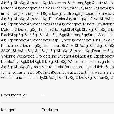
&lt;li&gt;&lt;p&gt;&lt;strong&gt;Movement:&lt;/strong&gt; Quartz (Analog)
Material:&lt;/strong&gt; Stainless Steel&lt;/p&gt;&lt;/li&gt; &lt;li&gt;&
mm&lt;/p&gt;&lt;/li&gt; &lt;li&gt;&lt;p&gt;&lt;strong&gt;Case Thickness:&
&lt;li&gt;&lt;p&gt;&lt;strong&gt;Dial Color:&lt;/strong&gt; Silver&lt;/p&gt;&
&lt;li&gt;&lt;p&gt;&lt;strong&gt;Glass:&lt;/strong&gt; Mineral Crystal&lt;/
Material:&lt;/strong&gt; Leather&lt;/p&gt;&lt;/li&gt; &lt;li&gt;&lt;p&gt;&
Black&lt;/p&gt;&lt;/li&gt; &lt;li&gt;&lt;p&gt;&lt;strong&gt;Strap Width (Lu
&lt;li&gt;&lt;p&gt;&lt;strong&gt;Clasp Type:&lt;/strong&gt; Pin Buckle&lt;
Resistance:&lt;/strong&gt; 50 meters (5 ATM)&lt;/p&gt;&lt;/li&gt; &lt;li
33.00g&lt;/p&gt;&lt;/li&gt;&lt;/ul&gt;&lt;p&gt;&lt;strong&gt;Features:&lt;/
Vivienne Westwood Orb detailing&lt;/p&gt;&lt;/li&gt; &lt;li&gt;&lt;p&g
buckle&lt;/p&gt;&lt;/li&gt; &lt;li&gt;&lt;p&gt;Water-resistant design for
&lt;li&gt;&lt;p&gt;Stylish silver-tone dial for a sophisticated finish&lt;/
formal occasions&lt;/p&gt;&lt;/li&gt;&lt;/ul&gt;&lt;p&gt;This watch i
with flair and functionality.&lt;/p&gt;&lt;/div&gt;&lt;/div&gt;&lt;/div&gt;&l
Produktdetaljer
-
Kategori
Produkter