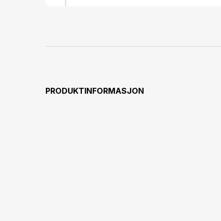
&lt;l
&lt;li&g
&lt;li&g
&lt;li
&lt;li&gt
&lt;li&g
&lt
ATM
33.00g&lt;/p&gt
PRODUKTINFORMASJON
&lt;l
&lt;li&gt;&l
&lt;
&lt;li&
occasions&l
functional