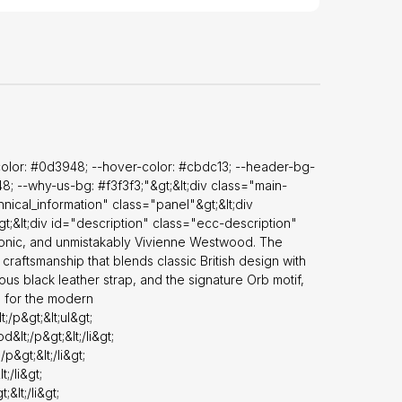
li&gt;
t;/li&gt;
t;/li&gt;
/li&gt;
lt;/li&gt;
t;/li&gt;
s (5
&gt;
;/p&gt;&lt;ul&gt;
olor: #0d3948; --hover-color: #cbdc13; --header-bg-
li&gt;
8; --why-us-bg: #f3f3f3;"&gt;&lt;div class="main-
t;&lt;/li&gt;
hnical_information" class="panel"&gt;&lt;div
i&gt;
t;&lt;div id="description" class="ecc-description"
;/li&gt;
, iconic, and unmistakably Vivienne Westwood. The
ftsmanship that blends classic British design with
ry for those
us black leather strap, and the signature Orb motif,
e for the modern
lt;/div&gt;
;/p&gt;&lt;ul&gt;
&lt;/p&gt;&lt;/li&gt;
p&gt;&lt;/li&gt;
t;/li&gt;
&lt;/li&gt;