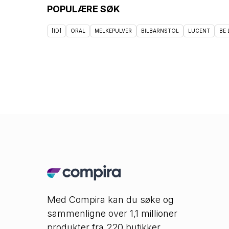
POPULÆRE SØK
[ID]
ORAL
MELKEPULVER
BILBARNSTOL
LUCENT
BE
Med Compira kan du søke og
sammenligne over 1,1 millioner
produkter fra 220 butikker.