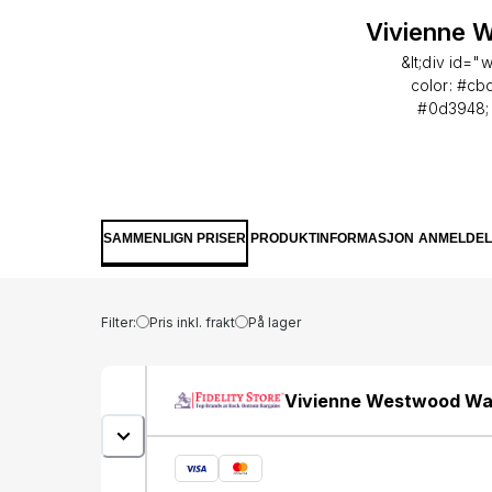
Vivienne 
&lt;div id=
color: #cb
#0d3948; 
class="contai
header"&gt;&
description
unmistakab
refined pie
SAMMENLIGN PRISER
PRODUKTINFORMASJON
ANMELDEL
With its sle
motif, thi
woman.&l
&lt;li&gt;
Filter:
Pris inkl. frakt
På lager
&lt;li&g
&lt;
&lt;l
Vivienne Westwood W
&lt;li&gt;&
&lt;li&gt;&l
&lt;li&gt;
&lt;li&gt