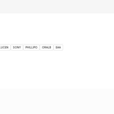
 LUCEN
SONY
PHILLIPO
ORALB
EAA