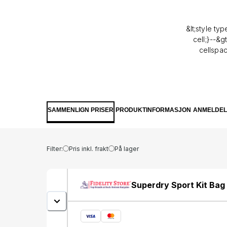
&lt;style ty
cell;}--&g
cellspac
/&gt;&lt
#993300;"&gt;&
style="height:
SAMMENLIGN PRISER
PRODUKTINFORMASJON
ANMELDEL
24px;
#993300;"&
Filter:
Pris inkl. frakt
På lager
#993300;"&g
#993300;"&g
Superdry Sport Kit Bag
#993300;
style="height
24px;"&gt