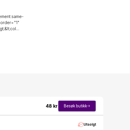
acement:same-
 border="1"
t;&lt;col
="height:
;/div&gt;&lt;/td&gt;&lt;td
 style="height:
eight:
le="height:
yle="height:
yle="height:
48
kr
Besøk butikk
gt;&lt;tr
style="height:
Utsolgt
&gt;&lt;td