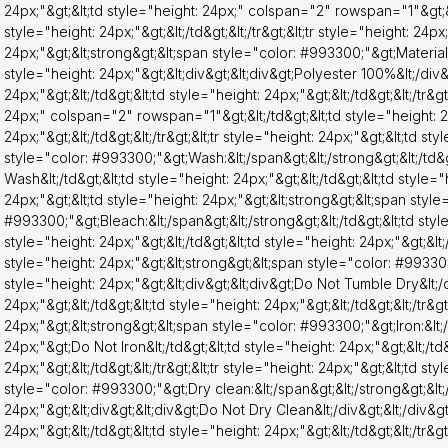
ht: 24px;"&gt;&lt;/td&gt;&lt;td style="height: 24px;"&gt;&lt;/td&gt;&lt;/
24px;"&gt;&lt;td style="height: 24px;" colspan="2" rowspan="1"&gt;&lt;
ht: 24px;"&gt;&lt;td style="height: 24px;"&gt;&lt;strong&gt;&lt;span s
style="height: 24px;"&gt;&lt;/td&gt;&lt;/tr&gt;&lt;tr style="height: 24px
;Iron:&lt;/span&gt;&lt;/strong&gt;&lt;/td&gt;&lt;td style="height: 24p
24px;"&gt;&lt;strong&gt;&lt;span style="color: #993300;"&gt;Material&l
n&lt;/td&gt;&lt;td style="height: 24px;"&gt;&lt;/td&gt;&lt;td style="hei
style="height: 24px;"&gt;&lt;div&gt;&lt;div&gt;Polyester 100%&lt;/div&gt
"&gt;&lt;/td&gt;&lt;/tr&gt;&lt;tr style="height: 24px;"&gt;&lt;td style="h
24px;"&gt;&lt;/td&gt;&lt;td style="height: 24px;"&gt;&lt;/td&gt;&lt;/tr&gt
24px;"&gt;&lt;strong&gt;&lt;span style="color: #993300;"&gt;Dry
24px;" colspan="2" rowspan="1"&gt;&lt;/td&gt;&lt;td style="height: 24
clean:&lt;/span&gt;&lt;/strong&gt;&lt;/td&gt;&lt;td style="height:
24px;"&gt;&lt;/td&gt;&lt;/tr&gt;&lt;tr style="height: 24px;"&gt;&lt;td st
t;&lt;div&gt;&lt;div&gt;Do Not Dry Clean&lt;/div&gt;&lt;/div&gt;&lt;/td&
style="color: #993300;"&gt;Wash:&lt;/span&gt;&lt;/strong&gt;&lt;/td&g
style="height: 24px;"&gt;&lt;/td&gt;&lt;td style="height:
Wash&lt;/td&gt;&lt;td style="height: 24px;"&gt;&lt;/td&gt;&lt;td style="h
24px;"&gt;&lt;/td&gt;&lt;/tr&gt;&lt;/tbody&gt;&lt;/table&gt;
24px;"&gt;&lt;td style="height: 24px;"&gt;&lt;strong&gt;&lt;span style
#993300;"&gt;Bleach:&lt;/span&gt;&lt;/strong&gt;&lt;/td&gt;&lt;td styl
style="height: 24px;"&gt;&lt;/td&gt;&lt;td style="height: 24px;"&gt;&lt;/t
style="height: 24px;"&gt;&lt;strong&gt;&lt;span style="color: #993300;
style="height: 24px;"&gt;&lt;div&gt;&lt;div&gt;Do Not Tumble Dry&lt;/di
24px;"&gt;&lt;/td&gt;&lt;td style="height: 24px;"&gt;&lt;/td&gt;&lt;/tr&gt
24px;"&gt;&lt;strong&gt;&lt;span style="color: #993300;"&gt;Iron:&lt;/s
24px;"&gt;Do Not Iron&lt;/td&gt;&lt;td style="height: 24px;"&gt;&lt;/td&
24px;"&gt;&lt;/td&gt;&lt;/tr&gt;&lt;tr style="height: 24px;"&gt;&lt;td st
style="color: #993300;"&gt;Dry clean:&lt;/span&gt;&lt;/strong&gt;&lt;/
24px;"&gt;&lt;div&gt;&lt;div&gt;Do Not Dry Clean&lt;/div&gt;&lt;/div&gt;
24px;"&gt;&lt;/td&gt;&lt;td style="height: 24px;"&gt;&lt;/td&gt;&lt;/tr&gt