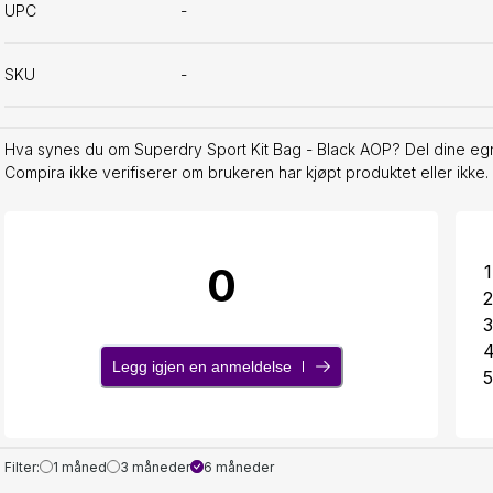
UPC
-
SKU
-
Hva synes du om Superdry Sport Kit Bag - Black AOP? Del dine egn
Compira ikke verifiserer om brukeren har kjøpt produktet eller ikke.
0
1
2
3
Legg igjen en anmeldelse
5
Filter:
1 måned
3 måneder
6 måneder