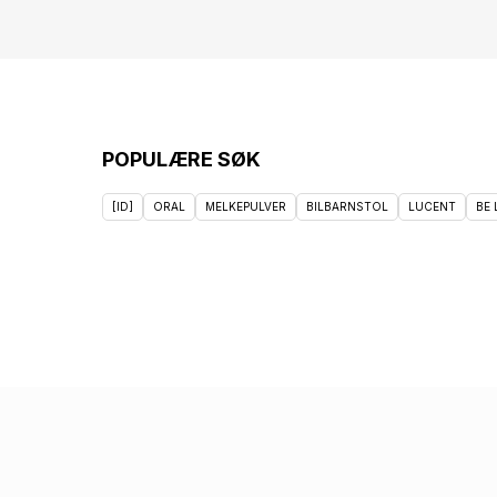
POPULÆRE SØK
[ID]
ORAL
MELKEPULVER
BILBARNSTOL
LUCENT
BE