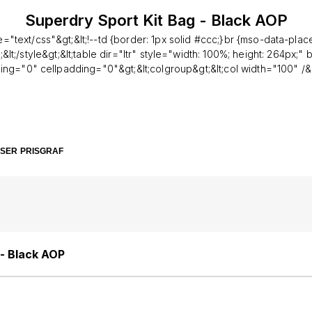
Superdry Sport Kit Bag - Black AOP
pe="text/css"&gt;&lt;!--td {border: 1px solid #ccc;}br {mso-data-pl
t;&lt;/style&gt;&lt;table dir="ltr" style="width: 100%; height: 264px;"
ing="0" cellpadding="0"&gt;&lt;colgroup&gt;&lt;col width="100" /&g
width="100" /&gt;&lt;col width="100" /&gt;&lt;col width="100"
;/colgroup&gt;&lt;tbody&gt;&lt;tr style="height: 24px;"&gt;&lt;td style
24px;"&gt;&lt;div&gt;&lt;div&gt;&lt;span style="color:
lt;strong&gt;SPECIFICATION&lt;/strong&gt;&lt;/span&gt;&lt;/div&gt;&lt
 24px;"&gt;&lt;/td&gt;&lt;td style="height: 24px;"&gt;&lt;/td&gt;&lt;td
SER
PRISGRAF
"&gt;&lt;/td&gt;&lt;/tr&gt;&lt;tr style="height: 24px;"&gt;&lt;td style="h
24px;"&gt;&lt;span style="color:
gt;&lt;strong&gt;Size&lt;/strong&gt;&lt;/span&gt;&lt;/td&gt;&lt;td sty
24px;"&gt;&lt;span style="color:
t;&lt;strong&gt;Depth&lt;/strong&gt;&lt;/span&gt;&lt;/td&gt;&lt;td st
24px;"&gt;&lt;span style="color:
t;&lt;strong&gt;Height&lt;/strong&gt;&lt;/span&gt;&lt;/td&gt;&lt;td st
 - Black AOP
24px;"&gt;&lt;span style="color:
"&gt;&lt;strong&gt;Length&lt;/strong&gt;&lt;/span&gt;&lt;/td&gt;&lt;/tr&
: 24px;"&gt;&lt;td style="height: 24px;"&gt;One Size&lt;/td&gt;&lt;td 
;11" (29cm)&lt;/td&gt;&lt;td style="height: 24px;"&gt;11" (30cm)&lt;/td