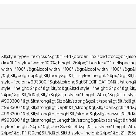
ht: 24px;"&gt;21" (55cm)&lt;/td&gt;&lt;/tr&gt;&lt;tr style="height: 24px
"height: 24px;" colspan="2" rowspan="1"&gt;&lt;/td&gt;&lt;td style="
lt;/td&gt;&lt;td style="height: 24px;"&gt;&lt;/td&gt;&lt;/tr&gt;&lt;tr st
;"&gt;&lt;td style="height: 24px;"&gt;&lt;strong&gt;&lt;span style="c
00;"&gt;Material&lt;/span&gt;&lt;/strong&gt;&lt;/td&gt;&lt;td style="h
gt;&lt;div&gt;&lt;div&gt;Polyester 100%&lt;/div&gt;&lt;/div&gt;&lt;/td&g
ht: 24px;"&gt;&lt;/td&gt;&lt;td style="height: 24px;"&gt;&lt;/td&gt;&lt;/
style="height: 24px;"&gt;&lt;td style="height: 24px;" colspan="2"
1"&gt;&lt;/td&gt;&lt;td style="height: 24px;"&gt;&lt;/td&gt;&lt;td styl
&lt;style type="text/css"&gt;&lt;!--td {border: 1px solid #ccc;}br {ms
"&gt;&lt;/td&gt;&lt;/tr&gt;&lt;tr style="height: 24px;"&gt;&lt;td style="h
dir="ltr" style="width: 100%; height: 264px;" border="1" cellspacin
24px;"&gt;&lt;strong&gt;&lt;span style="color:
width="100" /&gt;&lt;col width="100" /&gt;&lt;col width="100" /&gt;&
Wash:&lt;/span&gt;&lt;/strong&gt;&lt;/td&gt;&lt;td style="height: 24
/&gt;&lt;/colgroup&gt;&lt;tbody&gt;&lt;tr style="height: 24px;"&gt;&lt;t
h&lt;/td&gt;&lt;td style="height: 24px;"&gt;&lt;/td&gt;&lt;td style="hei
style="color: #993300;"&gt;&lt;strong&gt;SPECIFICATION&lt;/strong&gt;&
"&gt;&lt;/td&gt;&lt;/tr&gt;&lt;tr style="height: 24px;"&gt;&lt;td style="h
style="height: 24px;"&gt;&lt;/td&gt;&lt;td style="height: 24px;"&gt;&lt;
24px;"&gt;&lt;strong&gt;&lt;span style="color:
24px;"&gt;&lt;/td&gt;&lt;/tr&gt;&lt;tr style="height: 24px;"&gt;&lt;td s
;Bleach:&lt;/span&gt;&lt;/strong&gt;&lt;/td&gt;&lt;td style="height:
#993300;"&gt;&lt;strong&gt;Size&lt;/strong&gt;&lt;/span&gt;&lt;/td&gt;
each&lt;/td&gt;&lt;td style="height: 24px;"&gt;&lt;/td&gt;&lt;td style="
#993300;"&gt;&lt;strong&gt;Depth&lt;/strong&gt;&lt;/span&gt;&lt;/td&g
"&gt;&lt;/td&gt;&lt;/tr&gt;&lt;tr style="height: 24px;"&gt;&lt;td style="h
#993300;"&gt;&lt;strong&gt;Height&lt;/strong&gt;&lt;/span&gt;&lt;/td&g
24px;"&gt;&lt;strong&gt;&lt;span style="color:
#993300;"&gt;&lt;strong&gt;Length&lt;/strong&gt;&lt;/span&gt;&lt;/td&gt;
3300;"&gt;Dry:&lt;/span&gt;&lt;/strong&gt;&lt;/td&gt;&lt;td style="hei
style="height: 24px;"&gt;One Size&lt;/td&gt;&lt;td style="height: 24px
;&lt;div&gt;&lt;div&gt;Do Not Tumble Dry&lt;/div&gt;&lt;/div&gt;&lt;/td
24px;"&gt;11" (30cm)&lt;/td&gt;&lt;td style="height: 24px;"&gt;21" (55cm)