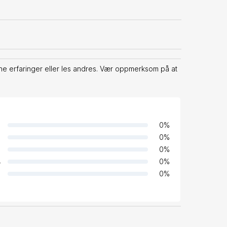
e erfaringer eller les andres. Vær oppmerksom på at
0
%
0
%
0
%
4
0
%
0
%