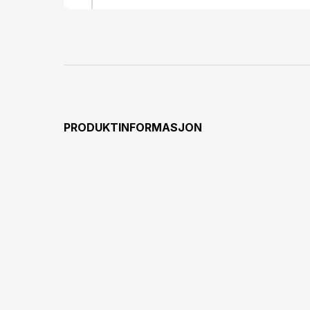
style="heig
style=
24px;"&gt;&
24px
#9933
24px;"&
style="heig
rowspan="
PRODUKTINFORMASJON
24px;
#993300;"&gt;
Was
24px;
#993300;"&gt
Not Bl
24px;
#99
24px;"&gt