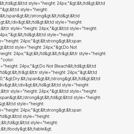
tr&gt;&lt;tr
/td&gt;&lt;td style="height: 24px;"&gt;&lt;/td&gt;&lt;td
tyle="color:
;"&gt;&lt;td style="height:
x;"&gt;Do Not
t;/span&gt;&lt;/strong&gt;&lt;/td&gt;&lt;td
ght:
;&lt;/div&gt;&lt;/td&gt;&lt;td style="height:
eight:
;&lt;tr style="height: 24px;"&gt;&lt;td style="height:
px;"&gt;&lt;/td&gt;&lt;td style="height:
yle="height: 24px;"&gt;&lt;strong&gt;&lt;span
gt;&lt;td
t;&lt;td style="height: 24px;"&gt;Do Not
eight: 24px;"&gt;&lt;/td&gt;&lt;/tr&gt;&lt;tr style="height:
="color:
e="height: 24px;"&gt;Do Not Bleach&lt;/td&gt;&lt;td
d&gt;&lt;/tr&gt;&lt;tr style="height: 24px;"&gt;&lt;td
"&gt;Dry:&lt;/span&gt;&lt;/strong&gt;&lt;/td&gt;&lt;td
v&gt;&lt;/div&gt;&lt;/td&gt;&lt;td style="height:
;&lt;tr style="height: 24px;"&gt;&lt;td style="height:
pan&gt;&lt;/strong&gt;&lt;/td&gt;&lt;td style="height:
gt;&lt;td style="height:
yle="height: 24px;"&gt;&lt;strong&gt;&lt;span
td&gt;&lt;td style="height:
&lt;/td&gt;&lt;td style="height:
;&lt;/tbody&gt;&lt;/table&gt;