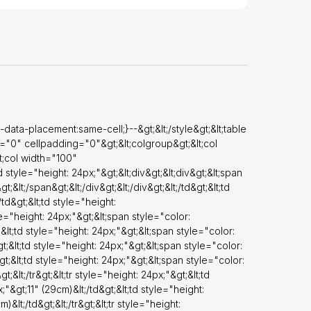
;"&gt;&lt;td
height:
yle="height:
olor:
eight:
t;&lt;td
tr&gt;&lt;tr
e="height:
o-data-placement:same-cell;}--&gt;&lt;/style&gt;&lt;table
eight:
g="0" cellpadding="0"&gt;&lt;colgroup&gt;&lt;col
lt;col width="100"
px;"&gt;Do Not
d style="height: 24px;"&gt;&lt;div&gt;&lt;div&gt;&lt;span
ght:
lt;/span&gt;&lt;/div&gt;&lt;/div&gt;&lt;/td&gt;&lt;td
eight:
/td&gt;&lt;td style="height:
tyle="height: 24px;"&gt;&lt;span style="color:
 24px;"&gt;Do
&lt;td style="height: 24px;"&gt;&lt;span style="color:
height:
t;&lt;td style="height: 24px;"&gt;&lt;span style="color:
eight:
t;&lt;td style="height: 24px;"&gt;&lt;span style="color:
&lt;/tr&gt;&lt;tr style="height: 24px;"&gt;&lt;td
ght:
;"&gt;11" (29cm)&lt;/td&gt;&lt;td style="height:
&gt;&lt;td
&lt;/td&gt;&lt;/tr&gt;&lt;tr style="height: