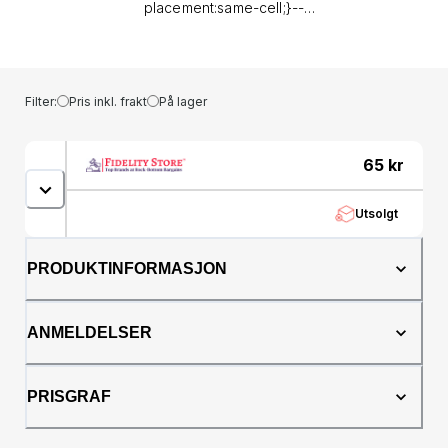
placement:same-cell;}--
&gt;&lt;/style&gt;&lt;table dir="ltr" border="1"
cellspacing="0"
cellpadding="0"&gt;&lt;colgroup&gt; &lt;col
width="100" /&gt; &lt;col width="100" /&gt;
Filter:
Pris inkl. frakt
På lager
&lt;col width="100" /&gt; &lt;col width="100"
/&gt; &lt;col width="100"
/&gt;&lt;/colgroup&gt;&lt;tbody&gt;&lt;tr&gt;&lt;td
65
kr
style="text-align: center;" colspan="5"
rowspan="1"&gt;&lt;span style="color:
Utsolgt
#ff0000;"&gt;&lt;strong&gt;Product
Information&lt;/strong&gt;&lt;/span&gt;&lt;/td&gt;&lt;/tr&gt;
Name&lt;/strong&gt;&lt;/td&gt;&lt;td&gt;Superdry&lt;/td&gt;
PRODUKTINFORMASJON
Diameter&lt;/strong&gt;&lt;/td&gt;&lt;td&gt;49
millimetres&lt;/td&gt;&lt;/tr&gt;&lt;tr&gt;&lt;td&gt;&lt;stron
number&lt;/strong&gt;&lt;/td&gt;&lt;td&gt;SYG122E&lt;/td&gt
ANMELDELSER
Thickness&lt;/strong&gt;&lt;/td&gt;&lt;td&gt;12
millimetres&lt;/td&gt;&lt;/tr&gt;&lt;tr&gt;&lt;td&gt;&lt;strong&
Number&lt;/strong&gt;&lt;/td&gt;&lt;td&gt;SYG122E&lt;/td&gt
PRISGRAF
Material&lt;/strong&gt;&lt;/td&gt;&lt;td&gt;Textile&lt;/td&gt;&
Shape&lt;/strong&gt;&lt;/td&gt;&lt;td&gt;Round&lt;/td&gt;&lt