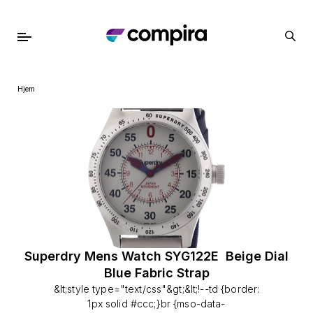
Hjem
Superdry Mens Watch SYG122E Beige Dial
Blue Fabric Strap
&lt;style type="text/css"&gt;&lt;!--td {border:
1px solid #ccc;}br {mso-data-