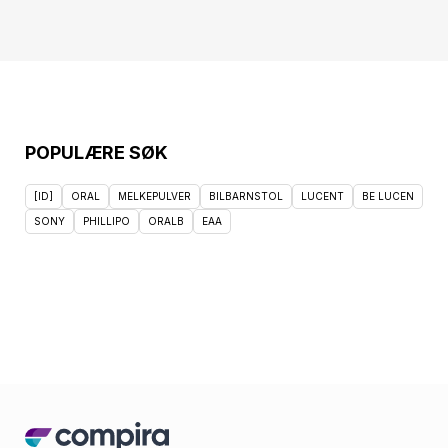
(20cm)&lt;/td&gt;&lt;/tr&gt;&lt;tr&gt;&lt;td
colspan="2"
rowspan="1"&gt;&lt;/td&gt;&lt;td&gt;&lt;/td&gt;&lt;td&gt;&lt;/
style="color:
#800000;"&gt;&lt;strong&gt;Material&lt;/strong&gt;&lt;/span
Coated Polyester
100%&lt;/div&gt;&lt;/div&gt;&lt;/td&gt;&lt;td&gt;&lt;/td&gt;&lt;
colspan="2"
POPULÆRE SØK
rowspan="1"&gt;&lt;/td&gt;&lt;td&gt;&lt;/td&gt;&lt;td&gt;&lt;/
style="color:
[ID]
ORAL
MELKEPULVER
BILBARNSTOL
LUCENT
BE LUCEN
#800000;"&gt;&lt;strong&gt;Wash:&lt;/strong&gt;&lt;/span&g
SONY
PHILLIPO
ORALB
EAA
With A Damp
Cloth&lt;/div&gt;&lt;/div&gt;&lt;/td&gt;&lt;td&gt;&lt;/td&gt;&lt