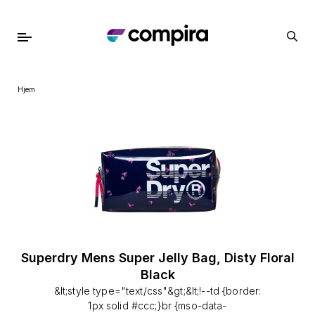
Hjem
Superdry Mens Super Jelly Bag, Disty Floral
Black
&lt;style type="text/css"&gt;&lt;!--td {border:
1px solid #ccc;}br {mso-data-