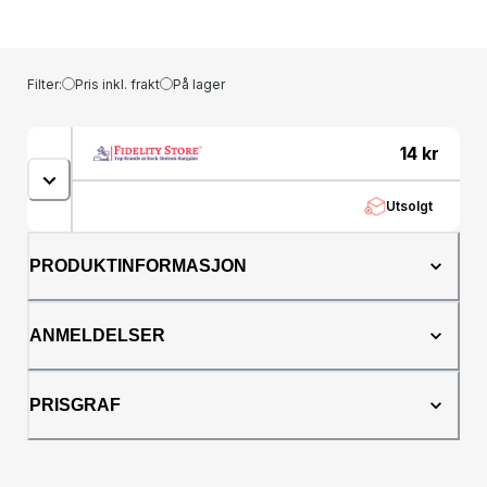
&gt;&lt;/style&gt;&lt;table dir="ltr" style="width:
100%; height: 288px;" border="1"
cellspacing="0"
cellpadding="0"&gt;&lt;colgroup&gt; &lt;col
Filter:
Pris inkl. frakt
På lager
width="100" /&gt; &lt;col width="100" /&gt;
&lt;col width="100"
/&gt;&lt;/colgroup&gt;&lt;tbody&gt;&lt;tr
14
kr
style="height: 24px;"&gt;&lt;td style="height:
24px;"&gt;&lt;div&gt;&lt;div&gt;&lt;span
Utsolgt
style="color:
#800000;"&gt;&lt;strong&gt;SPECIFICATION&lt;/strong&gt;&lt
style="height: 24px;"&gt;&lt;/td&gt;&lt;td
PRODUKTINFORMASJON
style="height:
24px;"&gt;&lt;/td&gt;&lt;/tr&gt;&lt;tr
style="height: 24px;"&gt;&lt;td style="height:
ANMELDELSER
24px;"&gt;&lt;span style="color:
#800000;"&gt;&lt;strong&gt;Size&lt;/strong&gt;&lt;/span&gt
style="height: 24px;"&gt;&lt;span style="color:
PRISGRAF
#800000;"&gt;&lt;strong&gt;Height&lt;/strong&gt;&lt;/span&
style="height: 24px;"&gt;&lt;span style="color:
#800000;"&gt;&lt;strong&gt;Length&lt;/strong&gt;&lt;/span&g
style="height: 24px;"&gt;&lt;td style="height: