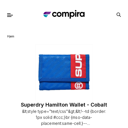
Hjem
Superdry Hamilton Wallet - Cobalt
&lt;style type="text/css"&gt;&lt;!--td {border:
1px solid #ccc;}br {mso-data-
placement:same-cell;}--