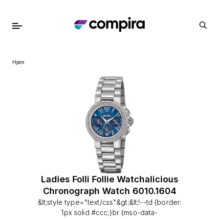
Hjem
Ladies Folli Follie Watchalicious
Chronograph Watch 6010.1604
&lt;style type="text/css"&gt;&lt;!--td {border:
1px solid #ccc;}br {mso-data-