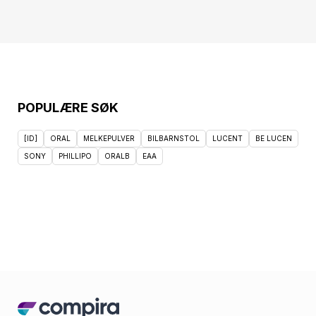
Type:&lt;/td&gt;&lt;td&gt;Metal
bracelet&lt;/td&gt;&lt;/tr&gt;&lt;tr&gt;&lt;td&gt;Warranty
Type&lt;/td&gt;&lt;td&gt;Manufacturer&lt;/td&gt;&lt;td&gt;&lt;
POPULÆRE SØK
[ID]
ORAL
MELKEPULVER
BILBARNSTOL
LUCENT
BE LUCEN
SONY
PHILLIPO
ORALB
EAA