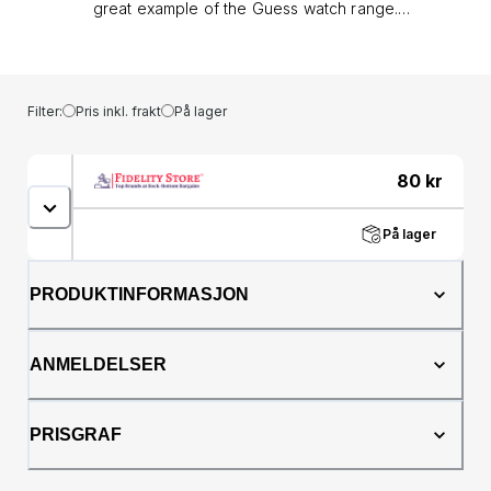
great example of the Guess watch range.
GUESS Gents watch featuring a polished
gunmetal case, camouflage dial with studded
triangle logo and grey camouflage smooth
silicone strap.&lt;style type="text/css"&gt;&lt;!-
Filter:
Pris inkl. frakt
På lager
-td {border: 1px solid #ccc;}br {mso-data-
placement:same-cell;}--
&gt;&lt;/style&gt;&lt;table dir="ltr" border="1"
80
kr
cellspacing="0"
cellpadding="0"&gt;&lt;colgroup&gt;&lt;col
På lager
width="100" /&gt;&lt;col width="100"
/&gt;&lt;col width="100" /&gt;&lt;col
width="100" /&gt;&lt;col width="100"
PRODUKTINFORMASJON
/&gt;&lt;col width="100" /&gt;&lt;col
width="100" /&gt;&lt;col width="100"
/&gt;&lt;col width="100" /&gt;&lt;col
ANMELDELSER
width="100"
/&gt;&lt;/colgroup&gt;&lt;tbody&gt;&lt;tr&gt;&lt;td&gt;Bran
Name&lt;/td&gt;&lt;td&gt;Guess&lt;/td&gt;&lt;td&gt;&lt;/td&gt
PRISGRAF
Type&lt;/td&gt;&lt;td&gt;Buckle&lt;/td&gt;&lt;td&gt;&lt;/td&g
Colour&lt;/td&gt;&lt;td&gt;Two