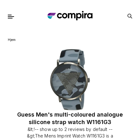
Hjem
Guess Men's multi-coloured analogue
silicone strap watch W1161G3
&lt;!-- show up to 2 reviews by default --
&gt;The Mens Imprint Watch W1161G3 is a