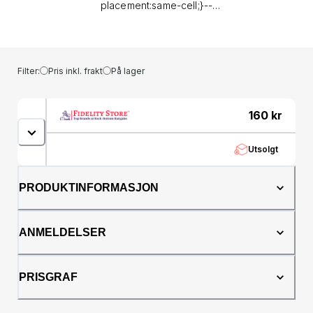
placement:same-cell;}--
&gt;&lt;/style&gt;&lt;table dir="ltr" style="width:
100%; height: 384px;" border="1"
cellspacing="0"
cellpadding="0"&gt;&lt;colgroup&gt;&lt;col
Filter:
Pris inkl. frakt
På lager
width="100" /&gt;&lt;col width="100"
/&gt;&lt;col width="100" /&gt;&lt;col
width="100" /&gt;&lt;col width="100"
160
kr
/&gt;&lt;/colgroup&gt;&lt;tbody&gt;&lt;tr
style="height: 24px;"&gt;&lt;td style="height:
Utsolgt
24px; text-align: center;" colspan="5"
rowspan="1"&gt;&lt;strong&gt;Product
Information&lt;/strong&gt;&lt;/td&gt;&lt;/tr&gt;&lt;tr
PRODUKTINFORMASJON
style="height: 24px;"&gt;&lt;td style="height:
24px;"&gt;&lt;strong&gt;Brand
Name&lt;/strong&gt;&lt;/td&gt;&lt;td
ANMELDELSER
style="height: 24px;"&gt;Casio&lt;/td&gt;&lt;td
style="height: 24px;"&gt;&lt;/td&gt;&lt;td
style="height: 24px;"&gt;&lt;strong&gt;Case
PRISGRAF
Thickness&lt;/strong&gt;&lt;/td&gt;&lt;td
style="height: 24px;"&gt;13