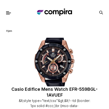
Hjem
Casio Edifice Mens Watch EFR-559BGL-
1AVUEF
&lt;style type="text/css"&gt;&lt;!--td {border:
1px solid #ccc;}br {mso-data-