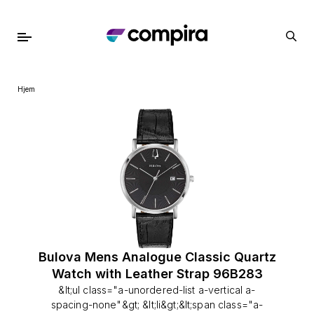
Hjem
Bulova Mens Analogue Classic Quartz
Watch with Leather Strap 96B283
&lt;ul class="a-unordered-list a-vertical a-
spacing-none"&gt; &lt;li&gt;&lt;span class="a-