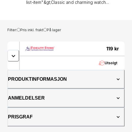
list-item"&gt;Classic and charming watch
perfect for every occasion -The watch has a
calendar function: date&lt;/span&gt;&lt;/li&gt;
&lt;li&gt;&lt;span class="a-list-item"&gt;High
quality 21 cm length, 18 mm wide black leather
Filter:
Pris inkl. frakt
På lager
strap with a buckle&lt;/span&gt;&lt;/li&gt;
&lt;li&gt;&lt;span class="a-list-item"&gt;Case
diameter: 37 mm, case height: 6 mm and case
119
kr
color: silver dial color:
black&lt;/span&gt;&lt;/li&gt; &lt;li&gt;&lt;span
Utsolgt
class="a-list-item"&gt;Water resistant: 3 bars -
weight: 32 g&lt;/span&gt;&lt;/li&gt;
&lt;li&gt;&lt;span class="a-list-item"&gt;The
PRODUKTINFORMASJON
watch is delivered in an original gift
box&lt;/span&gt;&lt;/li&gt;&lt;/ul&gt;&amp;nbsp;&lt;style
type="text/css"&gt;&lt;!--td {border: 1px solid
ANMELDELSER
#ccc;}br {mso-data-placement:same-cell;}--
&gt;&lt;/style&gt;&lt;table dir="ltr" border="1"
cellspacing="0"
PRISGRAF
cellpadding="0"&gt;&lt;colgroup&gt; &lt;col
width="100" /&gt; &lt;col width="100" /&gt;