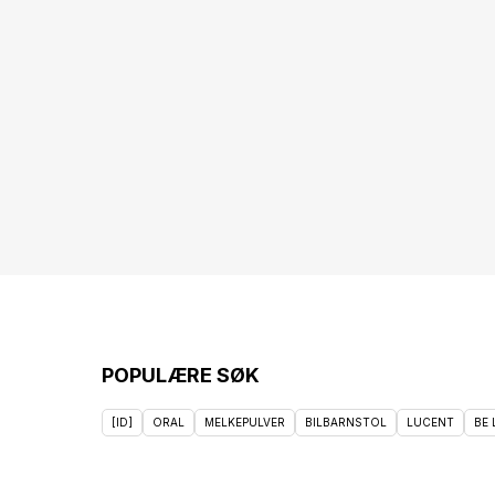
POPULÆRE SØK
[ID]
ORAL
MELKEPULVER
BILBARNSTOL
LUCENT
BE