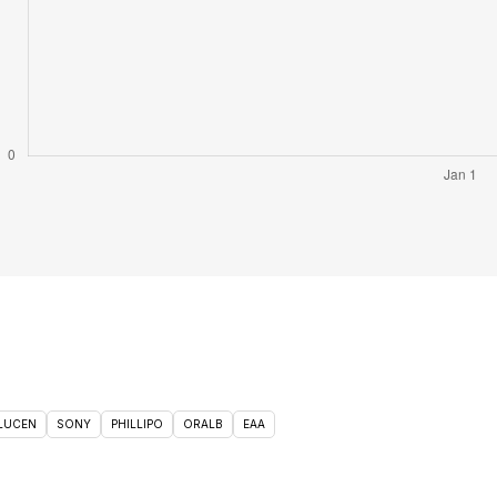
 LUCEN
SONY
PHILLIPO
ORALB
EAA