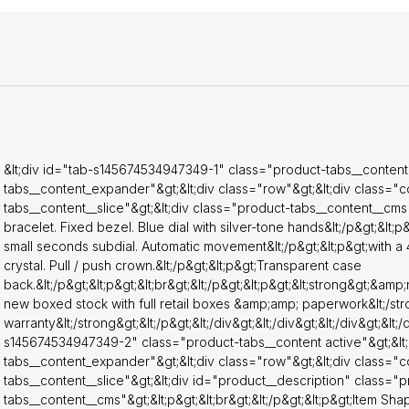
eel&lt;/p&gt;&lt;p&gt;Band Length - Mens Standard&lt;/p&gt;&lt;p&gt
etres&lt;/p&gt;&lt;p&gt;Band Colour - Silver Tone&lt;/p&gt;&lt;p&gt;Dia
p&gt;&lt;p&gt;Bezel Material - Stainless Steel&lt;/p&gt;&lt;p&gt;Bezel 
t;/p&gt;&lt;p&gt;Calendar - None&lt;/p&gt;&lt;p&gt;Special Features 
Second&lt;/p&gt;&lt;p&gt;Movement -
&gt;&lt;/div&gt;&lt;/div&gt;&lt;/div&gt;&lt;/div&gt;&lt;/div&gt;&lt;/div&gt
- show up to 2 reviews by default --&gt;&lt;/p&gt;
&lt;div id="tab-s145674534947349-1" class="product-tabs__content 
tabs__content_expander"&gt;&lt;div class="row"&gt;&lt;div class="co
tabs__content__slice"&gt;&lt;div class="product-tabs__content__cms"
bracelet. Fixed bezel. Blue dial with silver-tone hands&lt;/p&gt;&lt
small seconds subdial. Automatic movement&lt;/p&gt;&lt;p&gt;with a
crystal. Pull / push crown.&lt;/p&gt;&lt;p&gt;Transparent case
back.&lt;/p&gt;&lt;p&gt;&lt;br&gt;&lt;/p&gt;&lt;p&gt;&lt;strong&gt;&amp
new boxed stock with full retail boxes &amp;amp; paperwork&lt;/stron
warranty&lt;/strong&gt;&lt;/p&gt;&lt;/div&gt;&lt;/div&gt;&lt;/div&gt;&lt;/
s145674534947349-2" class="product-tabs__content active"&gt;&lt;
tabs__content_expander"&gt;&lt;div class="row"&gt;&lt;div class="co
tabs__content__slice"&gt;&lt;div id="product__description" class="
tabs__content__cms"&gt;&lt;p&gt;&lt;br&gt;&lt;/p&gt;&lt;p&gt;Item Sh