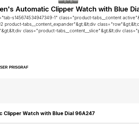
en's Automatic Clipper Watch with Blue Di
id="tab-s145674534947349-1" class="product-tabs__content active"&g
32 product-tabs__content_expander"&gt;&lt;div class="row"&gt;&lt;d
"&gt;&lt;div class="product-tabs__content__slice"&gt;&lt;div class=
nt__cms"&gt;&lt;p&gt;Silver-tone stainless steel case and bracelet. 
h silver-tone hands&lt;/p&gt;&lt;p&gt;and index hour markers. Dial T
 seconds subdial. Automatic movement&lt;/p&gt;&lt;p&gt;with a 42-
tch resistant mineral crystal. Pull / push crown.&lt;/p&gt;&lt;p&gt;Tr
;&lt;p&gt;&lt;br&gt;&lt;/p&gt;&lt;p&gt;&lt;strong&gt;&amp;nbsp;&lt;/str
SER
PRISGRAF
new boxed stock with full retail boxes &amp;amp;
paperwork&lt;/strong&gt;&lt;/p&gt;&lt;p&gt;&lt;strong&gt;2 year
rong&gt;&lt;/p&gt;&lt;/div&gt;&lt;/div&gt;&lt;/div&gt;&lt;/div&gt;&lt;/div
5674534947349-2" class="product-tabs__content active"&gt;&lt;div 
t-tabs__content_expander"&gt;&lt;div class="row"&gt;&lt;div class="
;div class="product-tabs__content__slice"&gt;&lt;div id="product__d
duct-tabs__content__cms"&gt;&lt;p&gt;&lt;br&gt;&lt;/p&gt;&lt;p&gt;I
 Clipper Watch with Blue Dial 96A247
t;&lt;p&gt;Dial Window Material Type - Sapphire Crystal&lt;/p&gt;&l
logue&lt;/p&gt;&lt;p&gt;Clasp Type - Traditional Buckle&lt;/p&gt;&l
Material - Stainless Steel&lt;/p&gt;&lt;p&gt;Case Diameter - 42
t;/p&gt;&lt;p&gt;Case Thickness - 12.7 millimetres&lt;/p&gt;&lt;p&gt;B