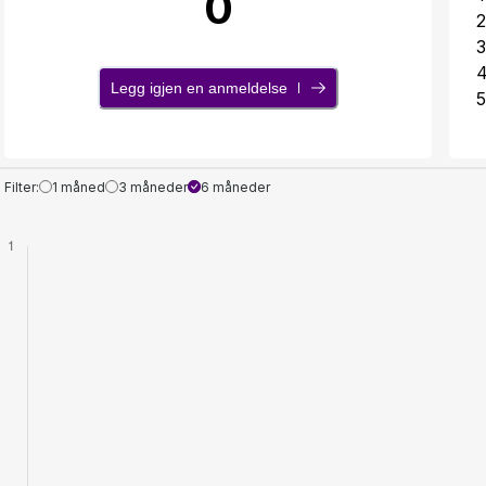
0
2
3
Legg igjen en anmeldelse
5
Filter:
1 måned
3 måneder
6 måneder