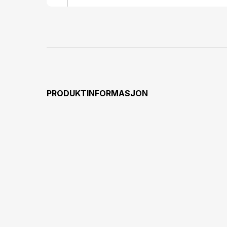
Stainless St
22 millim
Blue&lt;/
Stationary&l
Automatic&lt;/p
PRODUKTINFORMASJON