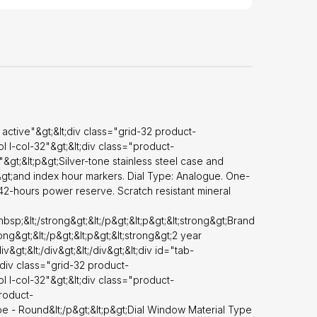
;Band Width -
l Colour -
Function -
Hour, Minute,
;&lt;p&gt;&lt;!-
active"&gt;&lt;div class="grid-32 product-
l l-col-32"&gt;&lt;div class="product-
&gt;&lt;p&gt;Silver-tone stainless steel case and
;p&gt;and index hour markers. Dial Type: Analogue. One-
 42-hours power reserve. Scratch resistant mineral
;nbsp;&lt;/strong&gt;&lt;/p&gt;&lt;p&gt;&lt;strong&gt;Brand
g&gt;&lt;/p&gt;&lt;p&gt;&lt;strong&gt;2 year
div&gt;&lt;/div&gt;&lt;/div&gt;&lt;div id="tab-
div class="grid-32 product-
l l-col-32"&gt;&lt;div class="product-
product-
ape - Round&lt;/p&gt;&lt;p&gt;Dial Window Material Type