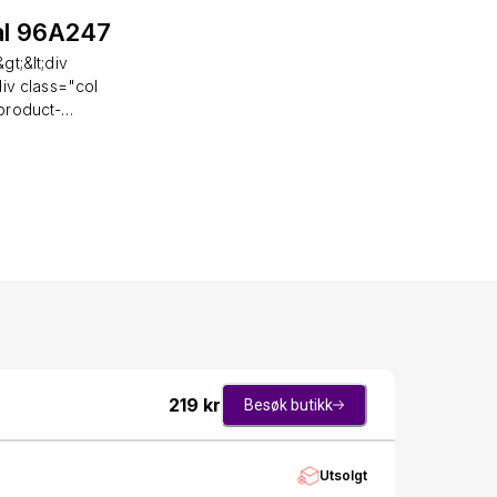
al 96A247
t;&lt;div
iv class="col
"product-
Fixed bezel.
ype: Analogue.
hours power
ansparent case
ong&gt;&lt;/p&gt;&lt;p&gt;&lt;strong&gt;Brand
&gt;&lt;/div&gt;&lt;div
class="grid-
col l-col-
escription"
tem Shape -
219
kr
Besøk butikk
t;p&gt;Display
t;p&gt;Case
Utsolgt
and Material -