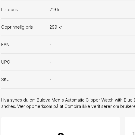
Listepris
219 kr
Opprinnelig pris
299 kr
EAN
-
UPC
-
SKU
-
Hva synes du om Bulova Men's Automatic Clipper Watch with Blue Di
andres. Vær oppmerksom på at Compira ikke verifiserer om brukeren 
1