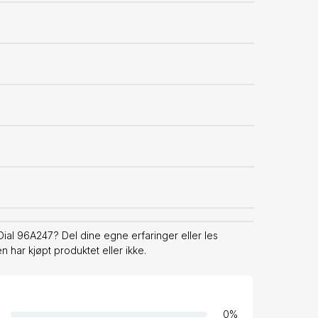
al 96A247? Del dine egne erfaringer eller les
har kjøpt produktet eller ikke.
0
%