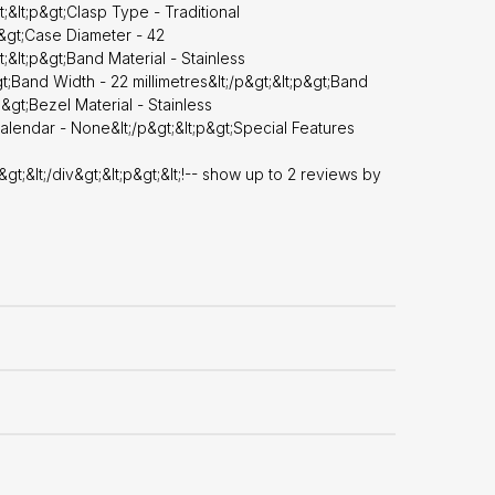
;&lt;p&gt;Clasp Type - Traditional
;p&gt;Case Diameter - 42
t;&lt;p&gt;Band Material - Stainless
t;Band Width - 22 millimetres&lt;/p&gt;&lt;p&gt;Band
p&gt;Bezel Material - Stainless
;Calendar - None&lt;/p&gt;&lt;p&gt;Special Features
iv&gt;&lt;/div&gt;&lt;p&gt;&lt;!-- show up to 2 reviews by