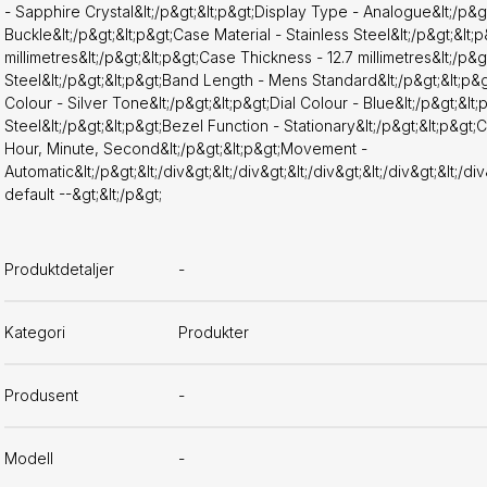
- Sapphire Crystal&lt;/p&gt;&lt;p&gt;Display Type - Analogue&lt;/p&gt
Buckle&lt;/p&gt;&lt;p&gt;Case Material - Stainless Steel&lt;/p&gt;&lt
millimetres&lt;/p&gt;&lt;p&gt;Case Thickness - 12.7 millimetres&lt;/p&g
Steel&lt;/p&gt;&lt;p&gt;Band Length - Mens Standard&lt;/p&gt;&lt;p&g
Colour - Silver Tone&lt;/p&gt;&lt;p&gt;Dial Colour - Blue&lt;/p&gt;&lt;
Steel&lt;/p&gt;&lt;p&gt;Bezel Function - Stationary&lt;/p&gt;&lt;p&gt
Hour, Minute, Second&lt;/p&gt;&lt;p&gt;Movement -
Automatic&lt;/p&gt;&lt;/div&gt;&lt;/div&gt;&lt;/div&gt;&lt;/div&gt;&lt;/d
default --&gt;&lt;/p&gt;
Produktdetaljer
-
Kategori
Produkter
Produsent
-
Modell
-