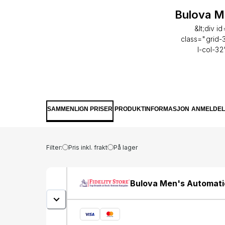
Bulova M
&lt;div 
class="grid-
l-col-32
tabs__conte
Blue dial wit
One- small
reserve. Scra
back.&lt;/p&gt
SAMMENLIGN PRISER
PRODUKTINFORMASJON
ANMELDEL
warranty&lt;/st
id="tab-s14
Filter:
Pris inkl. frakt
På lager
32 produc
32"&gt;&lt
class="pro
Bulova Men's Automatic
Round&lt;/p&g
Type - Ana
millimetres&l