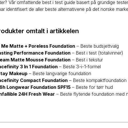
er? Vår omfattende best i test guide basert på grundige teste
r identifisert de aller beste alternativene på det norske mar
rodukter omtalt i artikkelen
t Me Matte + Poreless Foundation
–
Beste budsjettvalg
asting Performance Foundation
–
Best i test (totalvinner)
ream Matte Mousse Foundation
–
Best i tekstur
cefinity 3 In 1 Foundation
–
Beste 3-i-1-formel
Stay Makeup
–
Beste langvarige foundation
acefinity Compact Foundation
–
Beste kompaktfoundation
16h Longwear Foundation SPF15
–
Beste for tørr hud
Infallible 24H Fresh Wear
–
Beste flytende foundation med na