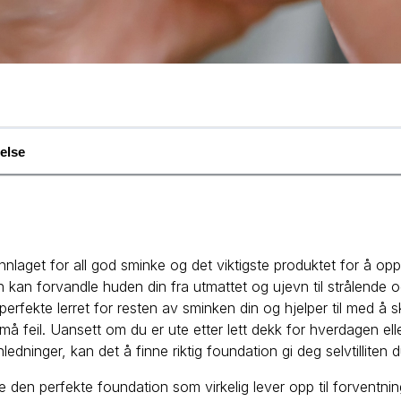
else
nnlaget for all god sminke og det viktigste produktet for å op
kan forvandle huden din fra utmattet og ujevn til strålende og 
erfekte lerret for resten av sminken din og hjelper til med å s
må feil. Uansett om du er ute etter lett dekk for hverdagen el
anledninger, kan det å finne riktig foundation gi deg selvtilliten d
 den perfekte foundation som virkelig lever opp til forventnin