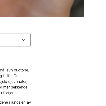
pnå jevn hudtone.
feilfri. Det
kjule ujevnheter,
ler mer dekkende
u fortjener.
gene i jungelen av