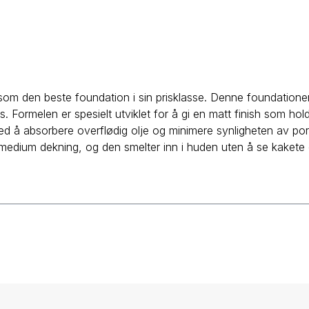
om den beste foundation i sin prisklasse. Denne foundationen 
s. Formelen er spesielt utviklet for å gi en matt finish som hol
ed å absorbere overflødig olje og minimere synligheten av porer
l medium dekning, og den smelter inn i huden uten å se kakete el