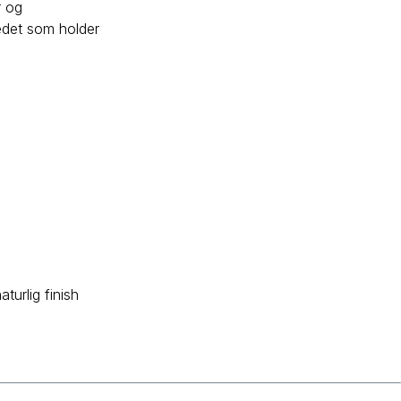
r og
kedet som holder
turlig finish