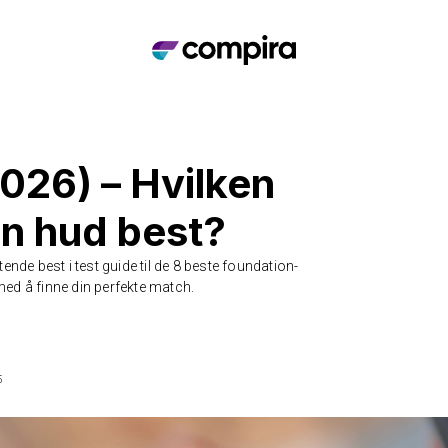
026) – Hvilken
in hud best?
ende best i test guide til de 8 beste foundation-
ed å finne din perfekte match.
5