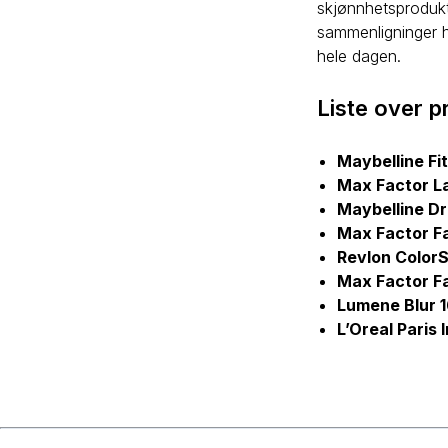
skjønnhetsprodukt
sammenligninger ha
hele dagen.
Liste over p
Maybelline Fi
Max Factor L
Maybelline D
Max Factor Fa
Revlon Color
Max Factor F
Lumene Blur 
L’Oreal Paris 