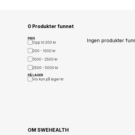
0 Produkter funnet
PRIS
Ingen produkter fun
Opp til
200 kr
200 - 1000
kr
1000 - 2500
kr
2500 - 5000
kr
PÅ LAGER
Vis kun på lager
kr
OM
SWEHEALTH