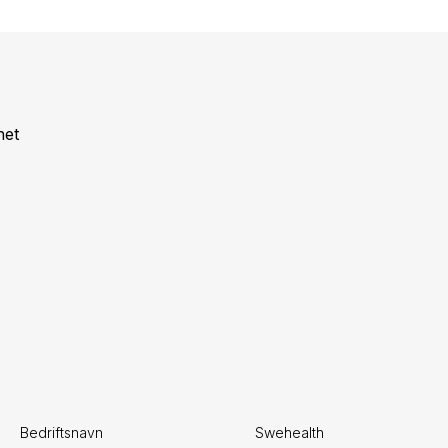
net
Bedriftsnavn
Swehealth