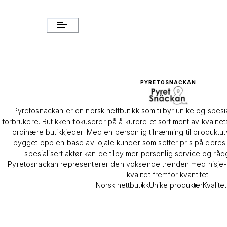
PYRETOSNACKAN
Pyretosnackan er en norsk nettbutikk som tilbyr unike og spesi
forbrukere. Butikken fokuserer på å kurere et sortiment av kvalitet
ordinære butikkjeder. Med en personlig tilnærming til produkt
bygget opp en base av lojale kunder som setter pris på deres 
spesialisert aktør kan de tilby mer personlig service og råd
Pyretosnackan representerer den voksende trenden med nisje-n
kvalitet fremfor kvantitet.
Norsk nettbutikk
Unike produkter
Kvalite