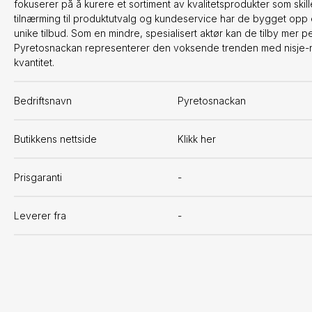
fokuserer på å kurere et sortiment av kvalitetsprodukter som skil
tilnærming til produktutvalg og kundeservice har de bygget opp 
unike tilbud. Som en mindre, spesialisert aktør kan de tilby mer p
Pyretosnackan representerer den voksende trenden med nisje-net
kvantitet.
Bedriftsnavn
Pyretosnackan
Butikkens nettside
Klikk her
Prisgaranti
-
Leverer fra
-