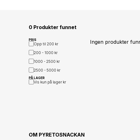
0 Produkter funnet
PRIS
Ingen produkter fun
Opp til
200 kr
200 - 1000
kr
1000 - 2500
kr
2500 - 5000
kr
PÅ LAGER
Vis kun på lager
kr
OM
PYRETOSNACKAN