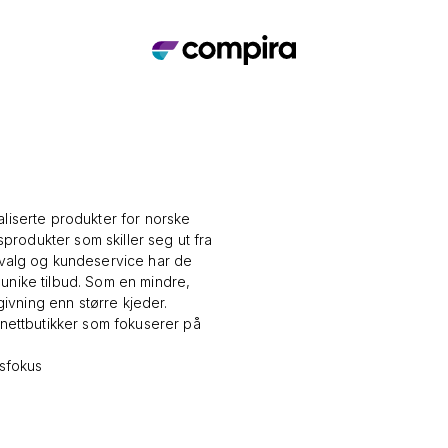
aliserte produkter for norske
sprodukter som skiller seg ut fra
utvalg og kundeservice har de
unike tilbud. Som en mindre,
givning enn større kjeder.
ettbutikker som fokuserer på
tsfokus