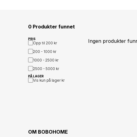
0 Produkter funnet
PRIS
Ingen produkter fun
Opp til
200 kr
200 - 1000
kr
1000 - 2500
kr
2500 - 5000
kr
PÅ LAGER
Vis kun på lager
kr
OM
BOBOHOME